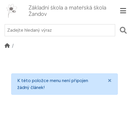
Základní škola a mateřská škola
Žandov
×
K této položce menu není připojen
žádný článek!