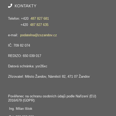
KONTAKTY
Telefon: +420
487 827 681
+420
487 827 635
e-mail:
podatelna@zszandov.cz
IČ: 709 82 074
REDIZO: 650 039 017
Datová schránka: ysr26xc
Zřizovatel: Město Žandov, Náměstí 82, 471 07 Žandov
Pověřenec na ochranu osobních údajů podle Nařízení (EU)
2016/679 (GDPR):
Ing. Milan Ištok