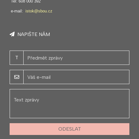
Tel: 608 000 392
e-mail:
istok@sbou.cz
NAPIŠTE NÁM
T
ODESLAT