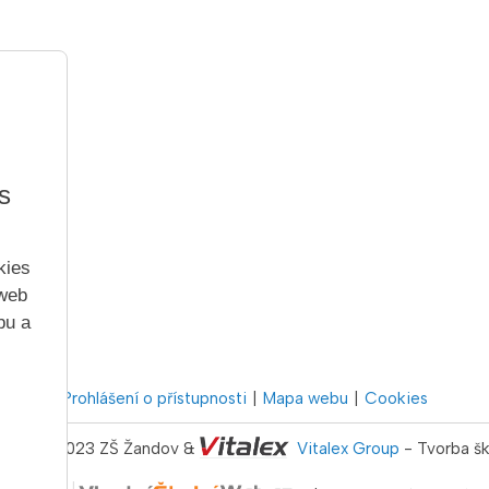
s
kies
 web
bu a
Prohlášení o přístupnosti
Mapa webu
Cookies
 2022 - 2023 ZŠ Žandov &
Vitalex Group
- Tvorba š