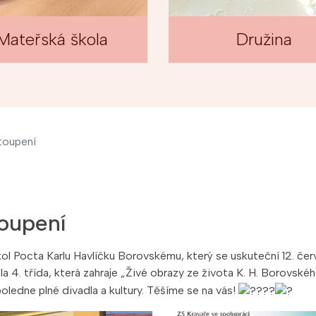
Mateřská škola
Družina
toupení
toupení
kol Pocta Karlu Havlíčku Borovskému, který se uskuteční 12. če
la 4. třída, která zahraje „Živé obrazy ze života K. H. Borovsk
oledne plné divadla a kultury. Těšíme se na vás!