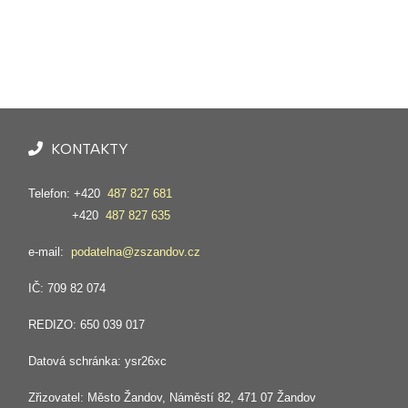
KONTAKTY
Telefon: +420
487 827 681
+420
487 827 635
e-mail:
podatelna@zszandov.cz
IČ: 709 82 074
REDIZO: 650 039 017
Datová schránka: ysr26xc
Zřizovatel: Město Žandov, Náměstí 82, 471 07 Žandov