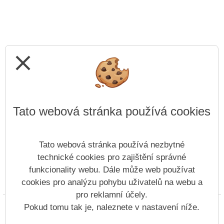
close
Tato webová stránka používá cookies
Tato webová stránka používá nezbytné
technické cookies pro zajištění správné
funkcionality webu. Dále může web používat
cookies pro analýzu pohybu uživatelů na webu a
Prohlášení o přístupnosti
Mapa webu
Cookies
pro reklamní účely.
Copyright © 2022 - 2023 ZŠ Žandov &
Pokud tomu tak je, naleznete v nastavení níže.
Vitalex Group
- Tvorba školních webů