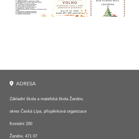
ADRESA
Základní škola a mateřská škola Žandov,
okres Česká Lípa, příspěvková organizace
Kostelní 200
Žandov, 471 07