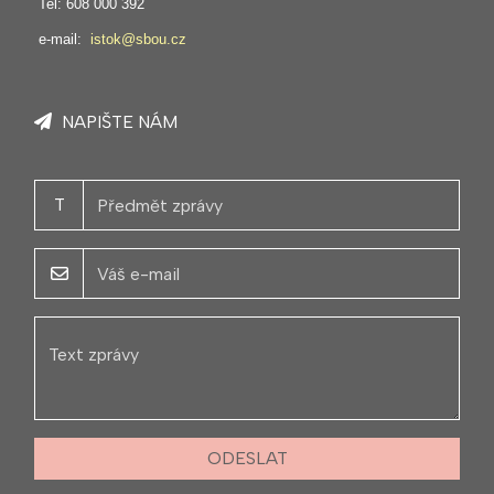
Tel: 608 000 392
e-mail:
istok@sbou.cz
NAPIŠTE NÁM
T
ODESLAT