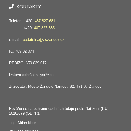
KONTAKTY
Telefon: +420
487 827 681
+420
487 827 635
e-mail:
podatelna@zszandov.cz
IČ: 709 82 074
REDIZO: 650 039 017
Datová schránka: ysr26xc
Zřizovatel: Město Žandov, Náměstí 82, 471 07 Žandov
Pověřenec na ochranu osobních údajů podle Nařízení (EU)
2016/679 (GDPR):
Ing. Milan Ištok