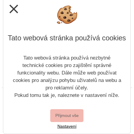
close
Tato webová stránka používá cookies
Tato webová stránka používá nezbytné
technické cookies pro zajištění správné
funkcionality webu. Dále může web používat
cookies pro analýzu pohybu uživatelů na webu a
Prohlášení o přístupnosti
Mapa webu
Cookies
pro reklamní účely.
Copyright © 2022 - 2023 ZŠ Žandov &
Pokud tomu tak je, naleznete v nastavení níže.
Vitalex Group
- Tvorba školních webů
Postaveno ve službě
VlastníŠkolníWeb.cz
Přijmout vše
| Na redakčním
Nastavení
systému
Vitalex CMS