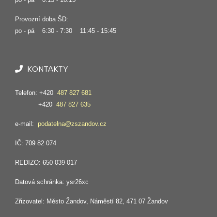
Provozní doba ŠD:
po - pá 6:30 - 7:30 11:45 - 15:45
KONTAKTY
Telefon: +420
487 827 681
+420
487 827 635
e-mail:
podatelna@zszandov.cz
IČ: 709 82 074
REDIZO: 650 039 017
Datová schránka: ysr26xc
Zřizovatel: Město Žandov, Náměstí 82, 471 07 Žandov