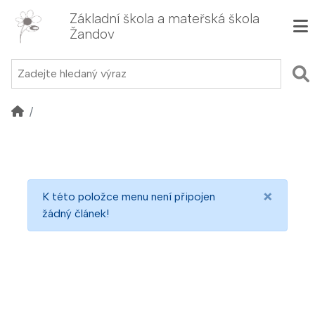
Základní škola a mateřská škola
Žandov
×
K této položce menu není připojen
žádný článek!