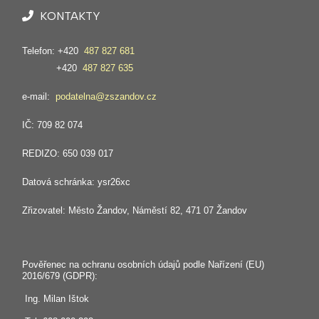
KONTAKTY
Telefon: +420
487 827 681
+420
487 827 635
e-mail:
podatelna@zszandov.cz
IČ: 709 82 074
REDIZO: 650 039 017
Datová schránka: ysr26xc
Zřizovatel: Město Žandov, Náměstí 82, 471 07 Žandov
Pověřenec na ochranu osobních údajů podle Nařízení (EU)
2016/679 (GDPR):
Ing. Milan Ištok