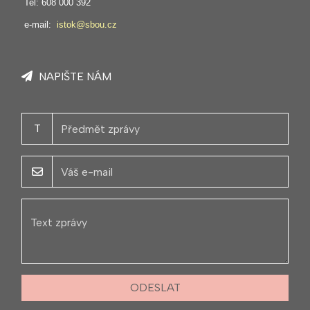
Tel: 608 000 392
e-mail:
istok@sbou.cz
NAPIŠTE NÁM
T
ODESLAT